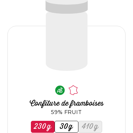
Confiture de framboises
59% FRUIT
230g
30g
410g