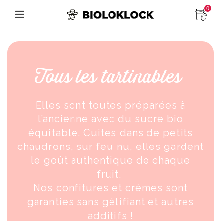
0
Tous les tartinables
Elles sont toutes préparées à
l’ancienne avec du sucre bio
équitable. Cuites dans de petits
chaudrons, sur feu nu, elles gardent
le goût authentique de chaque
fruit.
Nos confitures et crèmes sont
garanties sans gélifiant et autres
additifs !