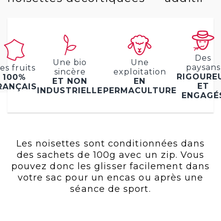
Des
Une bio
Une
paysans
es fruits
sincère
exploitation
RIGOURE
100%
ET NON
EN
ET
RANÇAIS
INDUSTRIELLE
PERMACULTURE
ENGAGÉ
Les noisettes sont conditionnées dans
des sachets de 100g avec un zip. Vous
pouvez donc les glisser facilement dans
votre sac pour un encas ou après une
séance de sport.