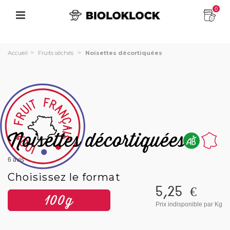
0
Accueil
>
Fruits séchés
>
Noisettes décortiquées
Noisettes décortiquées
6
avis
Choisissez le format
5,25 €
100g
Prix indisponible
par Kg