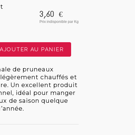
t
3,60 €
Prix indisponible
par Kg
AJOUTER AU PANIER
nale de pruneaux
s légèrement chauffés et
tre. Un excellent produit
onnel, idéal pour manger
ux de saison quelque
l’année.