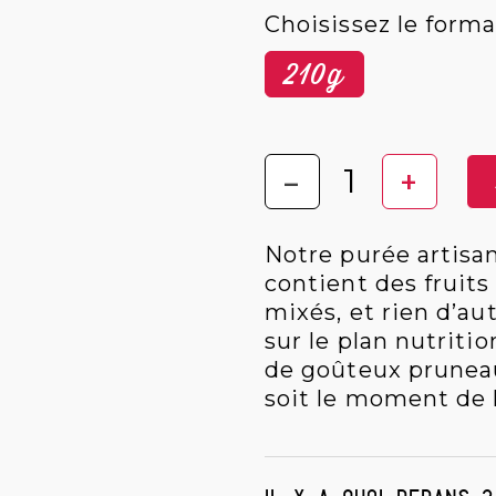
Choisissez le forma
210g
-
+
Notre purée artisa
contient des fruit
mixés, et rien d’au
sur le plan nutriti
de goûteux prunea
soit le moment de 