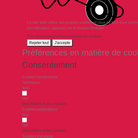
Ce site Web utilise ses propres cookies et ceux de tiers pour amél
son utilisation, appuyez sur le bouton Accepter.
Plus d'informations
Personnaliser les cookies
Rejeter tout
J'accepte
Préférences en matière de coo
Consentement
Cookies fonctionnels
Technique
Non
Oui
Description et des cookies
Cookies publicitaires
Non
Oui
Description et des cookies
Cookies d'analyse