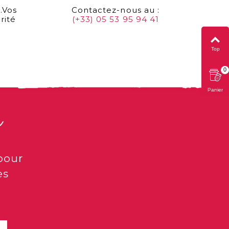
…Vos
Contactez-nous au :
rité
(+33) 05 53 95 94 41
Top
0
Panier
s
pour
es