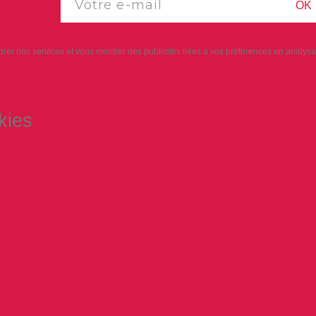
OK
iorer nos services et vous montrer des publicités liées à vos préférences en analy
kies