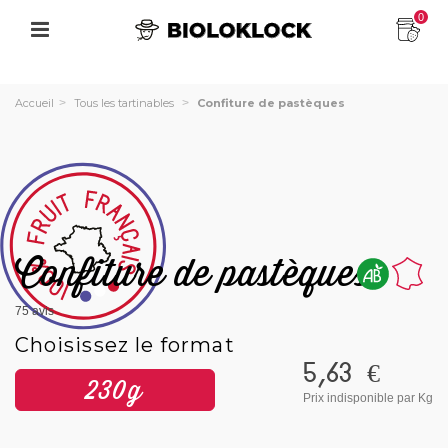
0
Accueil
>
Tous les tartinables
>
Confiture de pastèques
Confiture de pastèques
75
avis
Choisissez le format
5,63 €
230g
Prix indisponible
par Kg