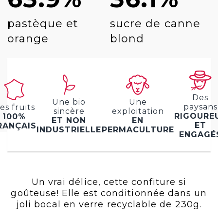
pastèque et
sucre de canne
orange
blond
Des
Une bio
Une
paysans
es fruits
sincère
exploitation
RIGOURE
100%
ET NON
EN
ET
RANÇAIS
INDUSTRIELLE
PERMACULTURE
ENGAGÉ
Un vrai délice, cette confiture si
goûteuse! Elle est conditionnée dans un
joli bocal en verre recyclable de 230g.