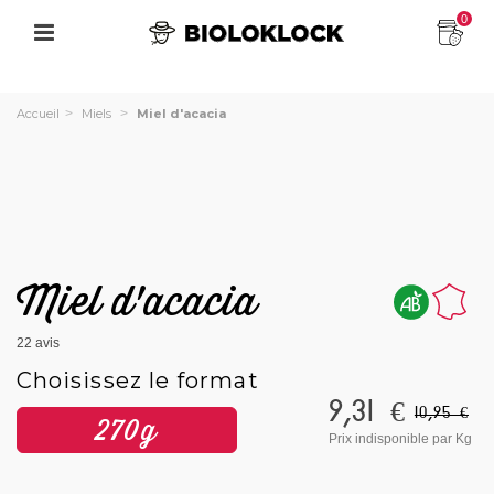
0
Accueil
>
Miels
>
Miel d'acacia
Miel d'acacia
22
avis
Choisissez le format
9,31 €
10,95 €
270g
Prix indisponible
par Kg