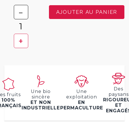
-
AJOUTER AU PANIER
+
Des
Une bio
Une
paysans
es fruits
sincère
exploitation
RIGOURE
100%
ET NON
EN
ET
RANÇAIS
INDUSTRIELLE
PERMACULTURE
ENGAGÉ