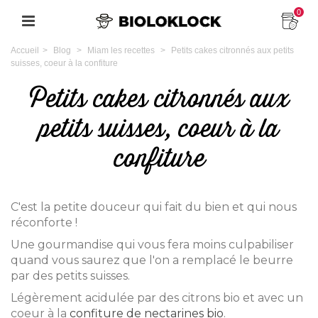
0
Accueil
>
Blog
>
Miam les recettes
>
Petits cakes citronnés aux petits
suisses, coeur à la confiture
Petits cakes citronnés aux
petits suisses, coeur à la
confiture
C'est la petite douceur qui fait du bien et qui nous
réconforte !
Une gourmandise qui vous fera moins culpabiliser
quand vous saurez que l'on a remplacé le beurre
par des petits suisses.
Légèrement acidulée par des citrons bio et avec un
coeur à la
confiture de nectarines bio
.