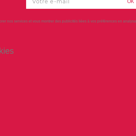
OK
iorer nos services et vous montrer des publicités liées à vos préférences en analy
kies