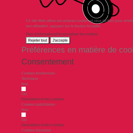
Ce site Web utilise ses propres cookies et ceux de tiers pour amél
son utilisation, appuyez sur le bouton Accepter.
Plus d'informations
Personnaliser les cookies
Rejeter tout
J'accepte
Préférences en matière de coo
Consentement
Cookies fonctionnels
Technique
Non
Oui
Description et des cookies
Cookies publicitaires
Non
Oui
Description et des cookies
Cookies d'analyse