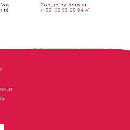
…Vos
Contactez-nous au :
rité
(+33) 05 53 95 94 41
s
pour
es