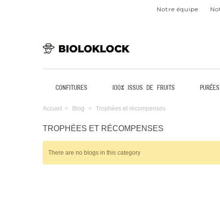
Notre équipe
Not
Confitures
100% issus de fruits
Purées
Accueil
>
Blog
>
Trophées et récompenses
TROPHÉES ET RÉCOMPENSES
There are no blogs in this category