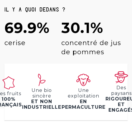
Il y a quoi dedans ?
69.9%
30.1%
cerise
concentré de jus
de pommes
Des
Une bio
Une
paysans
es fruits
sincère
exploitation
RIGOURE
100%
ET NON
EN
ET
RANÇAIS
INDUSTRIELLE
PERMACULTURE
ENGAGÉ