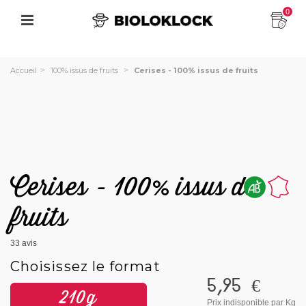
0
Accueil
>
100% issus de fruits
>
Cerises - 100% issus de fruits
Cerises - 100% issus de
fruits
33
avis
Choisissez le format
5,95 €
210g
Prix indisponible
par Kg