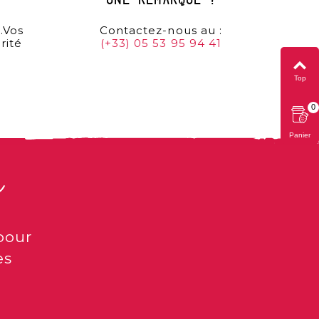
une remarque ?
…Vos
Contactez-nous au :
rité
(+33) 05 53 95 94 41
Top
0
Panier
s
pour
es