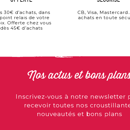
offerte
sécurisé
s 30€ d’achats, dans
CB, Visa, Mastercard
 point relais de votre
achats en toute sécu
ix. Offerte chez vous
dès 45€ d’achats
Nos actus et bons plan
Inscrivez-vous à notre newsletter 
recevoir toutes nos croustillant
nouveautés et bons plans