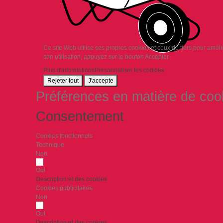
Ce site Web utilise ses propres cookies et ceux de tiers pour amél
son utilisation, appuyez sur le bouton Accepter.
Plus d'informations
Personnaliser les cookies
Rejeter tout
J'accepte
Préférences en matière de coo
Consentement
Cookies fonctionnels
Technique
Non
Oui
Description et des cookies
Cookies publicitaires
Non
Oui
Description et des cookies