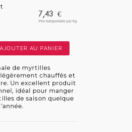
t
7,43 €
Prix indisponible
par Kg
AJOUTER AU PANIER
ale de myrtilles
s légèrement chauffés et
tre. Un excellent produit
onnel, idéal pour manger
illes de saison quelque
l’année.