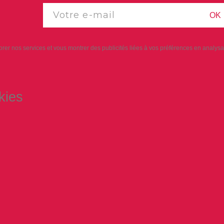
OK
iorer nos services et vous montrer des publicités liées à vos préférences en analy
kies